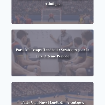
Asiatique
Paris Mi-Temps Handball : Stratégies pour la
1ère et 2ème Période
Paris Combinés Handball : Avantages,