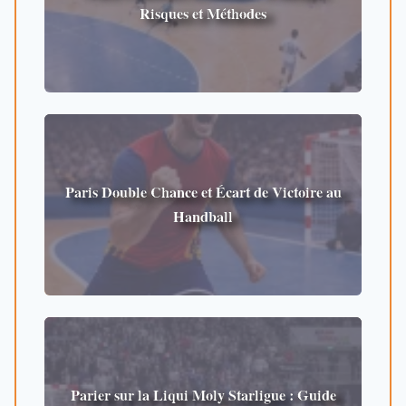
Risques et Méthodes
Paris Double Chance et Écart de Victoire au
Handball
Parier sur la Liqui Moly Starligue : Guide