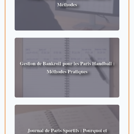
Méthodes
Gestion de Bankroll pour les Paris Handball :
Méthodes Pratiques
Journal de Paris Sportifs : Pourquoi et