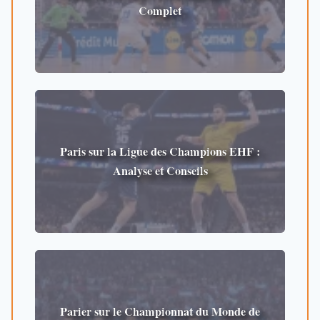
Complet
Paris sur la Ligue des Champions EHF :
Analyse et Conseils
Parier sur le Championnat du Monde de