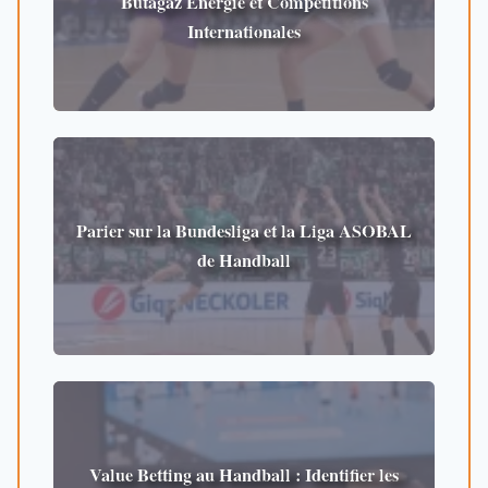
Butagaz Energie et Compétitions
Internationales
Parier sur la Bundesliga et la Liga ASOBAL
de Handball
Value Betting au Handball : Identifier les