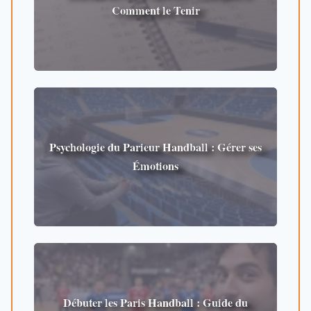
Comment le Tenir
Psychologie du Parieur Handball : Gérer ses
Émotions
Débuter les Paris Handball : Guide du