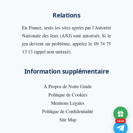
Relations
En France, seuls les sites agréés par l'Autorité
Nationale des Jeux (ANJ) sont autorisés. Si le
jeu devient un problème, appelez le 09 74 75
13 13 (appel non surtaxé).
Information supplémentaire
À Propos de Notre Guide
Politique de Cookies
Mentions Légales
Politique de Confidentialité
Site Map
14:43