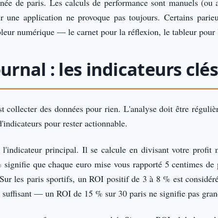
née de paris. Les calculs de performance sont manuels (ou ab
ur une application ne provoque pas toujours. Certains parie
eur numérique — le carnet pour la réflexion, le tableur pour 
urnal : les indicateurs clé
'est collecter des données pour rien. L'analyse doit être régu
'indicateurs pour rester actionnable.
'indicateur principal. Il se calcule en divisant votre profit 
signifie que chaque euro mise vous rapporté 5 centimes de 
Sur les paris sportifs, un ROI positif de 3 à 8 % est consid
st suffisant — un ROI de 15 % sur 30 paris ne signifie pas gra