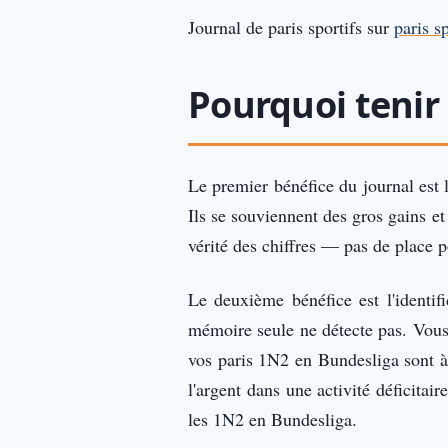
Journal de paris sportifs sur
paris s
Pourquoi tenir
Le premier bénéfice du journal est l
Ils se souviennent des gros gains e
vérité des chiffres — pas de place p
Le deuxième bénéfice est l'identif
mémoire seule ne détecte pas. Vous
vos paris 1N2 en Bundesliga sont à 
l'argent dans une activité déficitai
les 1N2 en Bundesliga.