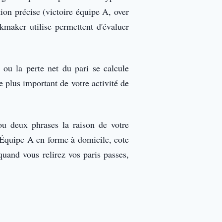
ion précise (victoire équipe A, over
maker utilise permettent d'évaluer
 ou la perte net du pari se calcule
 plus important de votre activité de
ou deux phrases la raison de votre
« Équipe A en forme à domicile, cote
uand vous relirez vos paris passes,