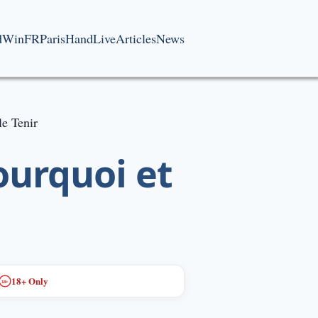
dWinFR
ParisHandLive
Articles
News
le Tenir
Pourquoi et
18+ Only
18+