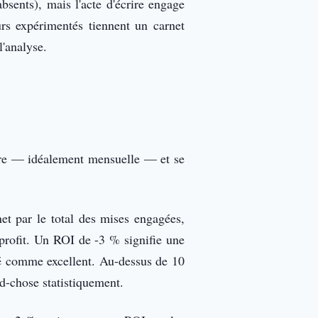
sents), mais l'acte d'écrire engage
urs expérimentés tiennent un carnet
l'analyse.
s
lière — idéalement mensuelle — et se
net par le total des mises engagées,
profit. Un ROI de -3 % signifie une
éré comme excellent. Au-dessus de 10
nd-chose statistiquement.