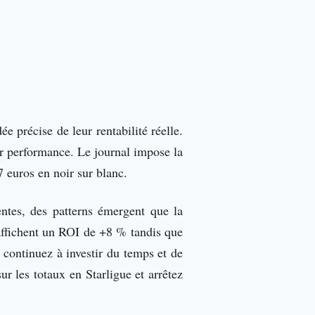
e précise de leur rentabilité réelle.
ur performance. Le journal impose la
7 euros en noir sur blanc.
entes, des patterns émergent que la
affichent un ROI de +8 % tandis que
 continuez à investir du temps et de
ur les totaux en Starligue et arrêtez