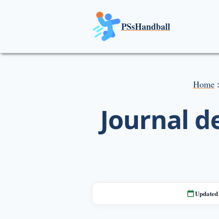
PSsHandball
Home
Journal de
Updated