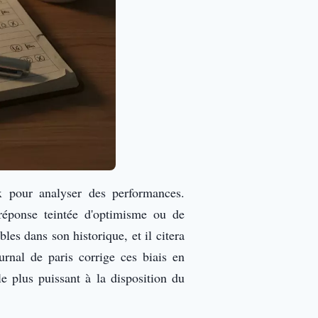
x pour analyser des performances.
éponse teintée d'optimisme ou de
s dans son historique, et il citera
rnal de paris corrige ces biais en
e plus puissant à la disposition du