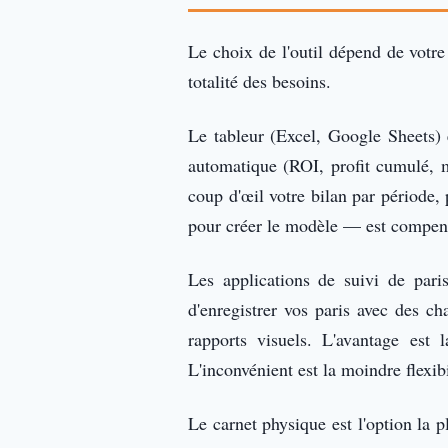
Le choix de l'outil dépend de votre
totalité des besoins.
Le tableur (Excel, Google Sheets) e
automatique (ROI, profit cumulé, m
coup d'œil votre bilan par période,
pour créer le modèle — est compense
Les applications de suivi de pari
d'enregistrer vos paris avec des c
rapports visuels. L'avantage est l
L'inconvénient est la moindre flexib
Le carnet physique est l'option la p