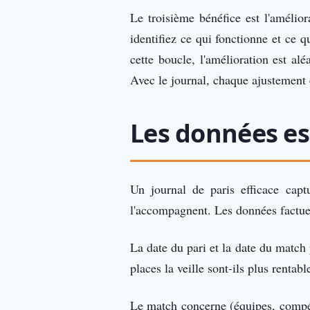
Le troisième bénéfice est l'amélior
identifiez ce qui fonctionne et ce 
cette boucle, l'amélioration est a
Avec le journal, chaque ajustement 
Les données ess
Un journal de paris efficace capt
l'accompagnent. Les données factue
La date du pari et la date du match p
places la veille sont-ils plus rentab
Le match concerne (équipes, compéti